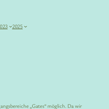
023
2025
gangsbereiche „Gates“ möglich. Da wir