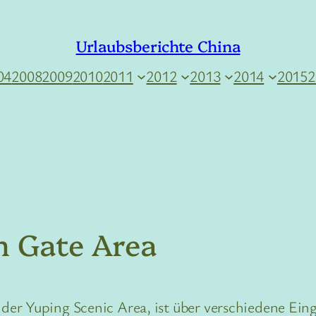
Urlaubsberichte China
04
2008
2009
2010
2011
2012
2013
2014
2015
2
h Gate Area
er Yuping Scenic Area, ist über verschiedene Ein